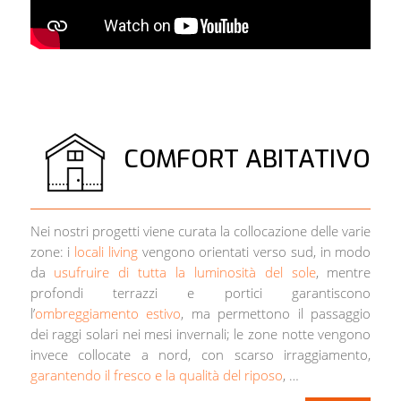
COMFORT ABITATIVO
Nei nostri progetti viene curata la collocazione delle varie
zone: i
locali living
vengono orientati verso sud, in modo
da
usufruire di tutta la luminosità del sole
, mentre
profondi terrazzi e portici garantiscono
l’
ombreggiamento estivo
, ma permettono il passaggio
dei raggi solari nei mesi invernali; le zone notte vengono
invece collocate a nord, con scarso irraggiamento,
garantendo il fresco e la qualità del riposo
, …