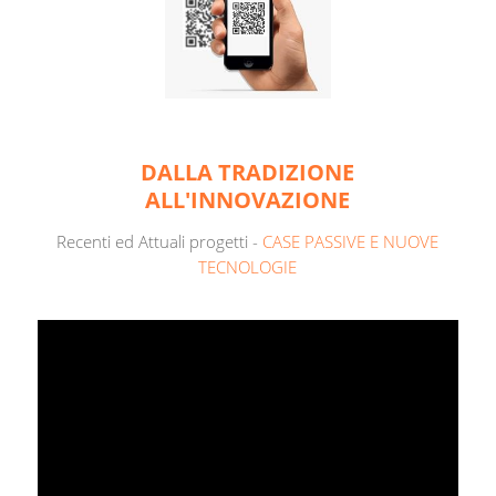
DALLA TRADIZIONE
ALL'INNOVAZIONE
Recenti ed Attuali progetti -
CASE PASSIVE E NUOVE
TECNOLOGIE