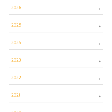
2026
Tutto il 2026
2025
Giugno
Tutto il 2025
2024
Dicembre
Tutto il 2024
2023
Dicembre
Agosto
Tutto il 2023
Luglio
2022
Dicembre
Maggio
Tutto il 2022
Aprile
2021
Novembre
Febbraio
Ottobre
Tutto il 2021
Settembre