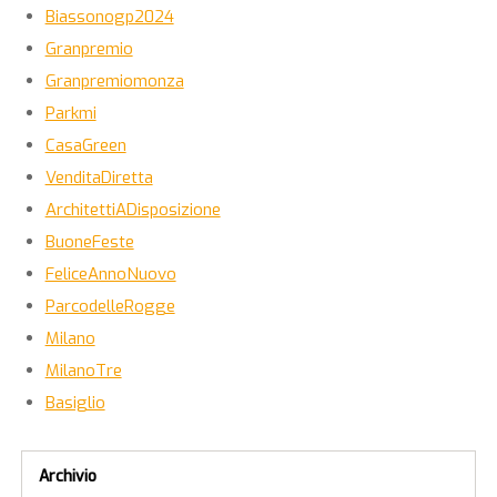
Biassonogp2024
Granpremio
Granpremiomonza
Parkmi
CasaGreen
VenditaDiretta
ArchitettiADisposizione
BuoneFeste
FeliceAnnoNuovo
ParcodelleRogge
Milano
MilanoTre
Basiglio
Archivio