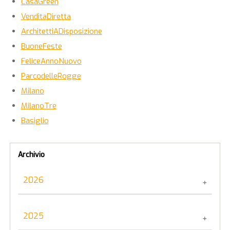
CasaGreen
VenditaDiretta
ArchitettiADisposizione
BuoneFeste
FeliceAnnoNuovo
ParcodelleRogge
Milano
MilanoTre
Basiglio
Archivio
2026
Tutto il 2026
2025
Giugno