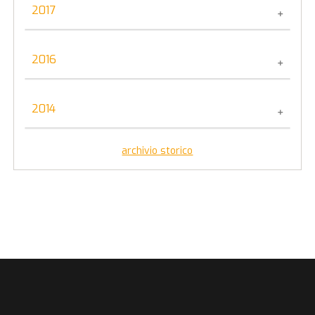
2017
Marzo
Tutto il 2017
2016
Dicembre
Aprile
Tutto il 2016
2014
Agosto
Tutto il 2014
archivio storico
Giugno
Febbraio