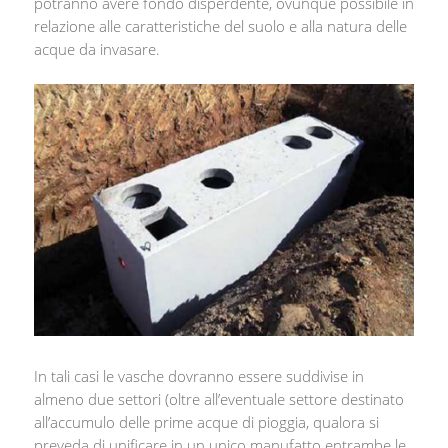
potranno avere fondo disperdente, ovunque possibile in
relazione alle caratteristiche del suolo e alla natura delle
acque da invasare.
In tali casi le vasche dovranno essere suddivise in
almeno due settori (oltre all’eventuale settore destinato
all’accumulo delle prime acque di pioggia, qualora si
preveda di unificare in un unico manufatto entrambe le